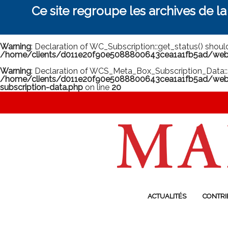
Ce site regroupe les archives de l
Warning
: Declaration of WC_Subscription::get_status() shou
/home/clients/d011e20f90e5088800643cea1a1fb5ad/web/m
Warning
: Declaration of WCS_Meta_Box_Subscription_Data::
/home/clients/d011e20f90e5088800643cea1a1fb5ad/web/
subscription-data.php
on line
20
ACTUALITÉS
CONTRI