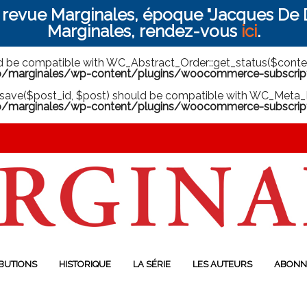
a revue Marginales, époque "Jacques De D
Marginales, rendez-vous
ici
.
ld be compatible with WC_Abstract_Order::get_status($context
arginales/wp-content/plugins/woocommerce-subscriptio
save($post_id, $post) should be compatible with WC_Meta_B
marginales/wp-content/plugins/woocommerce-subscript
BUTIONS
HISTORIQUE
LA SÉRIE
LES AUTEURS
ABONN