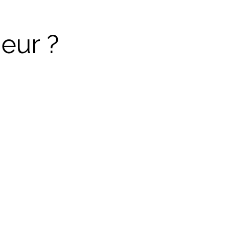
eur ?
Facebook
Twitter
Google
Pinterest