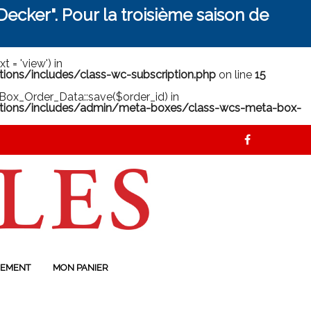
ecker". Pour la troisième saison de
 = 'view') in
ns/includes/class-wc-subscription.php
on line
15
ox_Order_Data::save($order_id) in
ions/includes/admin/meta-boxes/class-wcs-meta-box-
EMENT
MON PANIER